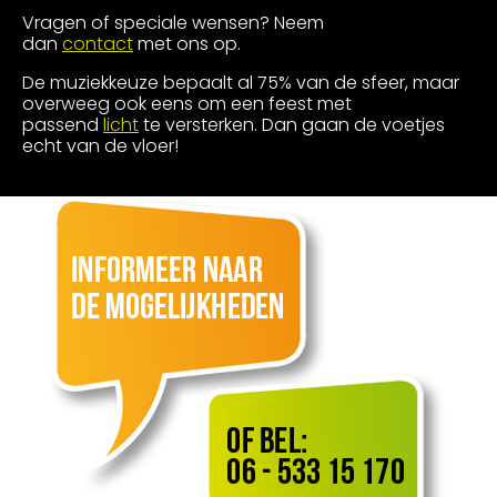
Vragen of speciale wensen? Neem
dan
contact
met ons op.
De muziekkeuze bepaalt al 75% van de sfeer, maar
overweeg ook eens om een feest met
passend
licht
te versterken. Dan gaan de voetjes
echt van de vloer!